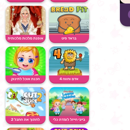
בראד פיט
אופנת מלכות מלכותית
אדם וחווה 4
הכנת אוכל לתינוק
בייבי הייזל לומדת כלי
לחתוך את החבל 2
רכ�...