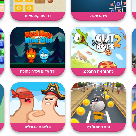
איקס עיגול
דחיפת קופסאות
לחתוך את החבל 2
ילד אדום וילדה כחולה
טום החתול רץ
מלחמת אגודלים