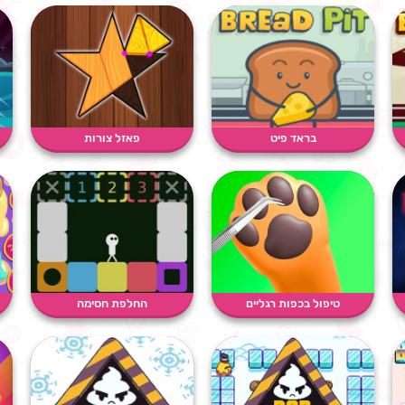
בראד פיט
פאזל צורות
טיפול בכפות רגליים
החלפת חסימה