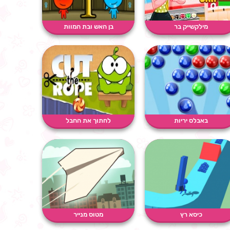
מילקשייק בר
בן האש ובת המוות
באבלס יריות
לחתוך את החבל
כיסא רץ
מטוס מנייר