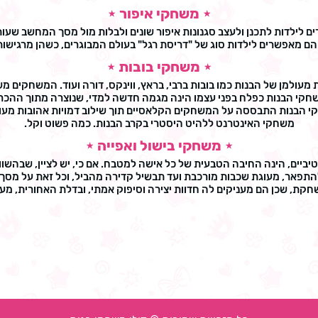
⋆ משחקי איפור ⋆
 לילדות לתכנן ולעצב סגנונות איפור שונים ולבלות מול מסך המחשב שעות
 הם מאפשרים לילדות סוג של "דריסת רגל" בעולם המבוגרים, כשהן מרגישות 
⋆ משחקי בובות ⋆
מעולמן של הבנות כמו בובות ברבי, בראץ, ווינקס, דורה ועוד. המשחקים
 למשחקי הבנות כפלח בפני עצמו הינה מגמה חדשה למדי, שנוצרה מתוך הה
חקי הבנות התבססה על המשחקים הקלאסיים תוך שילוב דמויות אהובות מעולמן
משחקי האינטרנט ללהיט היסטרי בקרב הבנות. כמה פשוט וקל.
⋆ משחקי בישול ואפייה ⋆
יים, הינה החיבה הטבעית של כל אישה למטבח. אם כי, יש לציין, שבהשוו
להתפאר, מעוגת שכבות מורכבת ועד תבשיל קדירה מהביל, וכל זאת על מסך
שחקת, שכן הם מעניקים לה חדוות יצירה וסיפוק אמתי, ובדלת האחורית, מעש