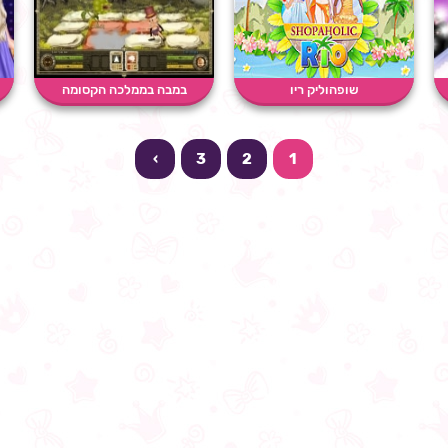
שופהוליק ריו
במבה בממלכה הקסומה
›
3
2
1