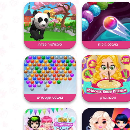
באבלס גולות
סימולטור פנדה
הכנת מרק
באבלס אקסטרים