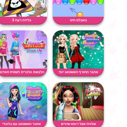
באבלס היט
גלידה רעה 3
אתגר החורף האשטאג יופי
הלבשת וולגרית לשטיח האדום
שלגיה אצל רופא שיניים
אתגר האשטאג עם בלונדי