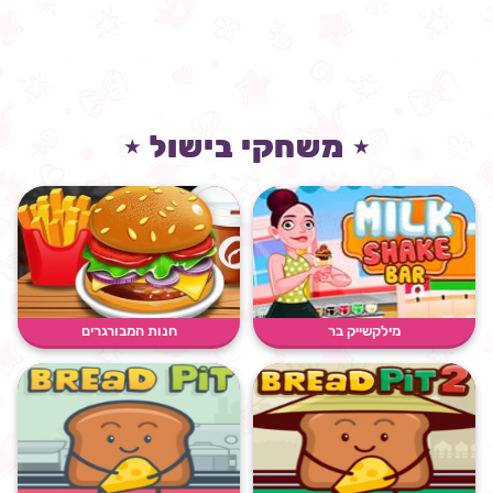
⋆ משחקי בישול ⋆
מילקשייק בר
חנות המבורגרים