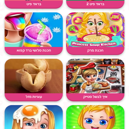
בראד פיט 2
בראד פיט
הכנת מרק
הכנת סלושי ברד קפוא
איך לבשל סטייק
עוגיות מזל