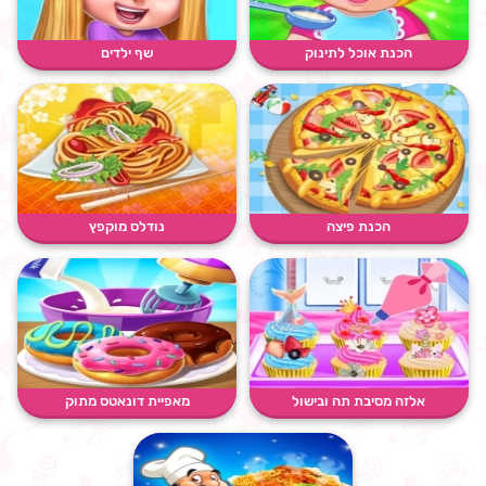
הכנת אוכל לתינוק
שף ילדים
הכנת פיצה
נודלס מוקפץ
אלזה מסיבת תה ובישול
מאפיית דונאטס מתוק