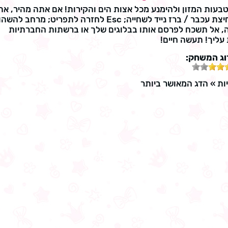
בעות המזון ולהימנע מכל אצות הים והקירות! אם אתה מהיר, א
יכול להרוויח יותר נקודות על ידי אכילת המזונות. שליטה: לחיצת עכבר / ברז נייד לשחייה; Esc לחזרה לתפריט; מרח
, אל תשכח לפרסם אותו בבלוגים שלך או ברשתות החברתיות
עליך! תעשה חיים!
וג המשחק:
ות
»
הדג המאושר ביותר