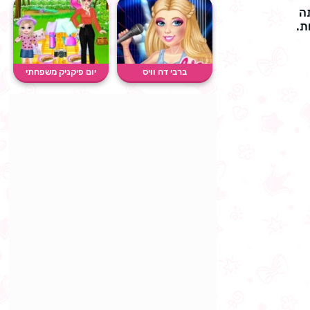
תה
ב להשהות.
ברבי דה וויס
יום פיקניק משפחתי
נסיכות