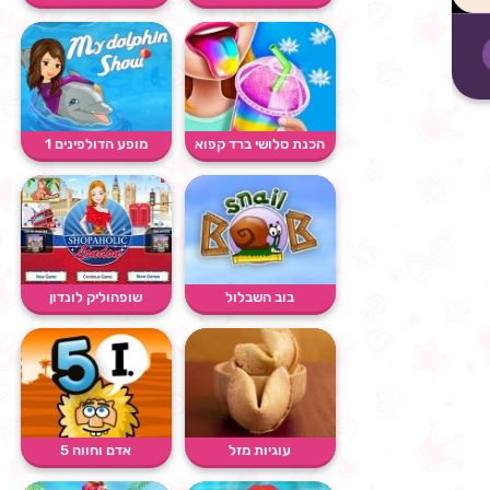
הכנת סלושי ברד קפוא
מופע הדולפינים 1
בוב השבלול
שופהוליק לונדון
עוגיות מזל
אדם וחווה 5