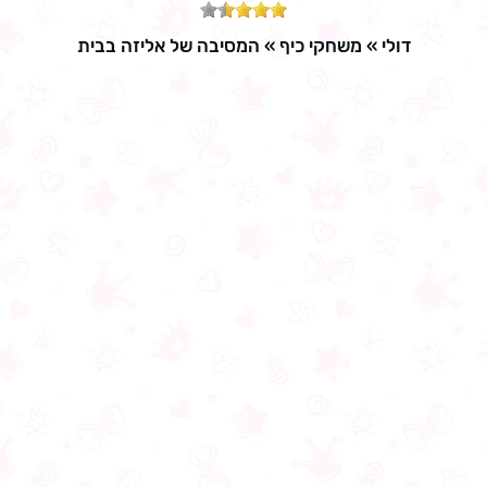
דולי
»
משחקי כיף
»
המסיבה של אליזה בבית