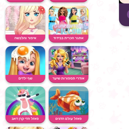
שלי
אתגר הכרית בבידוד
איפור והלבשה
אודרי תספורות שיער
שף ילדים
זוהרו...
פאזל עולם הדגים
פאזל חדי קרן דאב