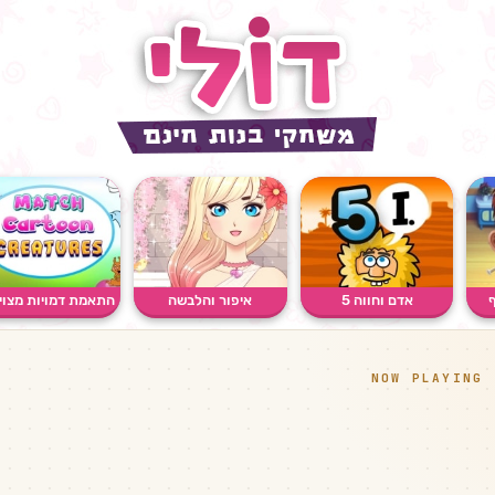
ף
אדם וחווה 5
איפור והלבשה
התאמת דמויות מצויי