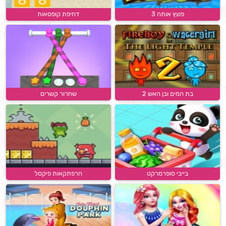
פוצץ אותה 3
דחיפת קופסאות
בת המים ובן האש 2
שחרור קשרים
בייבי סופרמרקט
הרפתקאות פיקסל