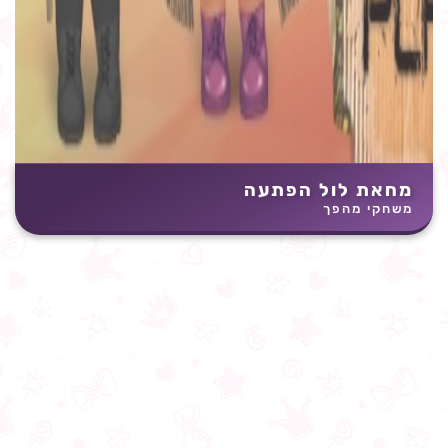
מחאת לול הפתעה
משחקי מהפך