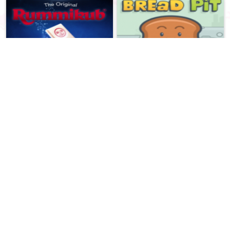
בראד פיט
רמיקוב
פקמן
דפי צביעה בלרינות
שף ילדים
בת המים ובן האש 1