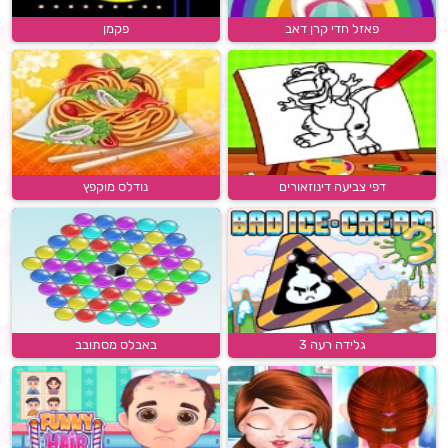
פאזל חדי קרן דאב
פקמן
דפי צביעה דינוזאורים
נודלס מוקפץ
גלידה רעה 3
באבלס מסתובב