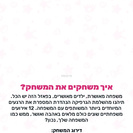
פרסומת
איך משחקים את המשחק?
משפחה מאושרת, ילדים מאושרים, בפאזל הזה יש הכל.
תיהנו מהשלמת הגרפיקה הנהדרת המספרת את הרגעים
המיוחדים ביותר המשותפים עם המשפחה. 12 אירועים
משפחתיים שונים כולם מלאים באהבה ואושר, ממש כמו
המשפחה שלך, נכון?
דירוג המשחק: