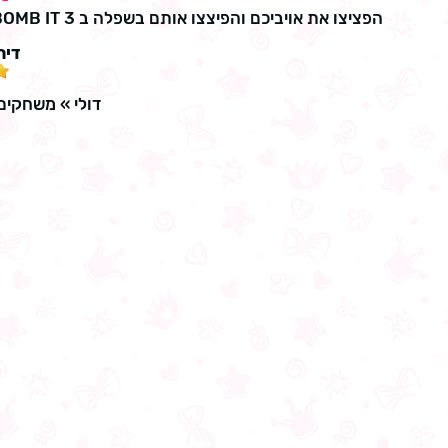
הפציצו את אויביכם והפיצצו אותם בשפלה ב BOMB IT 3! הניחו פצצות והוציאו יריבים ותיהנו מכל מצבי המשחק השונים.
דיר
דולי
»
משחקים 