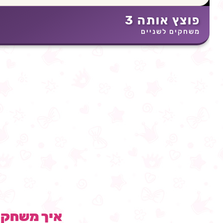
פוצץ אותה 3
משחקים לשניים
איך משחק