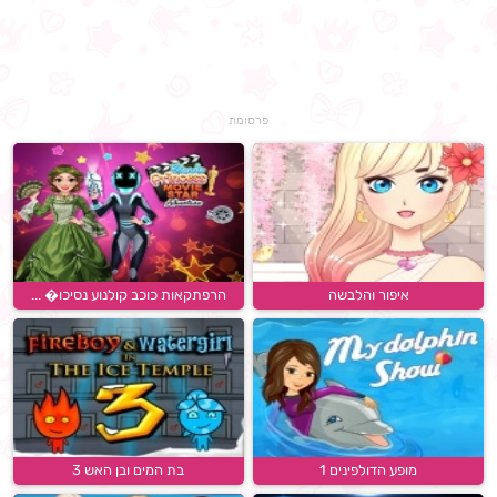
פרסומת
איפור והלבשה
הרפתקאות כוכב קולנוע נסיכו� ...
מופע הדולפינים 1
בת המים ובן האש 3