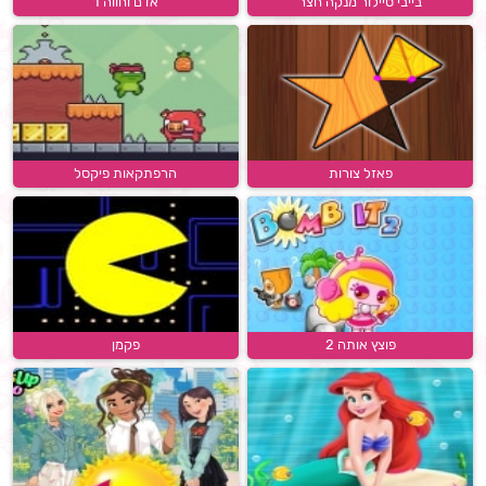
בייבי טיילור מנקה חצר
אדם וחווה 1
פאזל צורות
הרפתקאות פיקסל
פוצץ אותה 2
פקמן