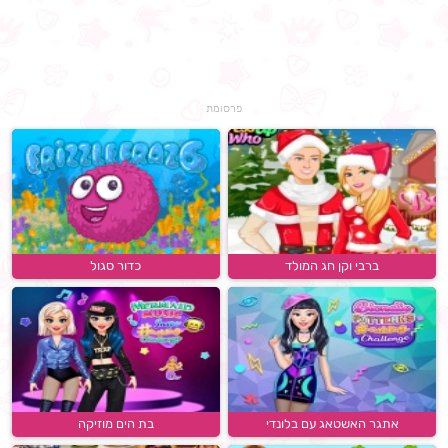
פרסומת
ברבי וקן חג המולד
כדור סגול
אתגר האשטאג עם בלונדי
בת הים מוזיקה