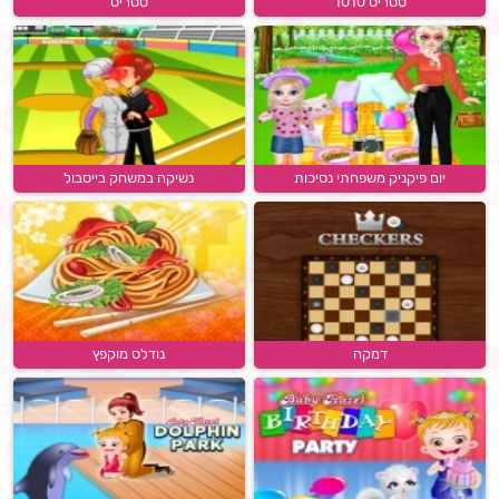
טטריס 1010
טטריס
יום פיקניק משפחתי נסיכות
נשיקה במשחק בייסבול
דמקה
נודלס מוקפץ