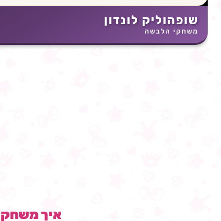
שופהוליק לונדון
משחקי הלבשה
איך משחק