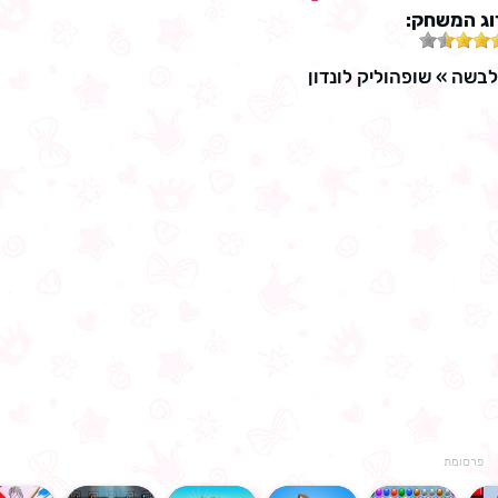
וג המשחק:
לבשה
»
שופהוליק לונדון
פרסומת