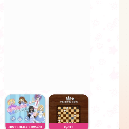
דמקה
הלבשת הבובות היפות