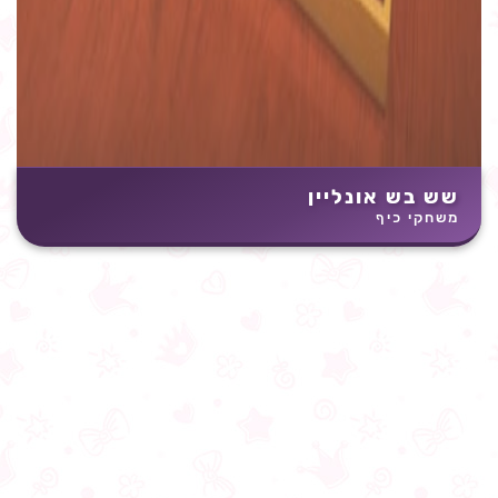
שש בש אונליין
משחקי כיף