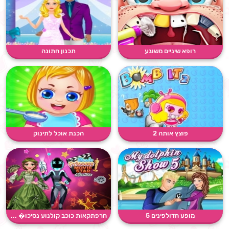
רופא שיניים משוגע
תכנון חתונה
פוצץ אותה 2
הכנת אוכל לתינוק
מופע הדולפינים 5
הרפתקאות כוכב קולנוע נסיכו� ...