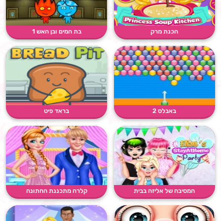
הכנת מרק
בת המים ובן האש 1
באבלס 2
בראד פיט
המסיבה של אליזה בבית
קלרה מתכננת החתונה