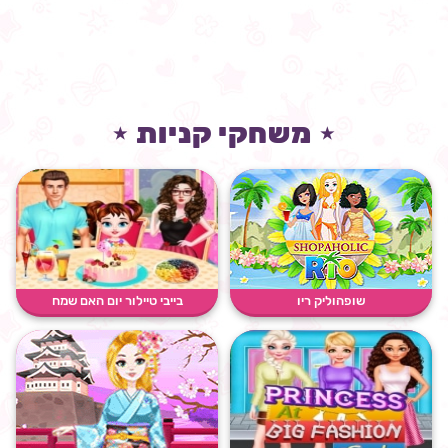
⋆ משחקי קניות ⋆
שופהוליק ריו
בייבי טיילור יום האם שמח