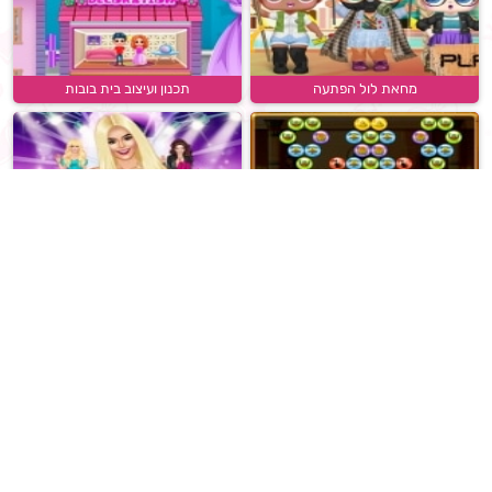
מחאת לול הפתעה
תכנון ועיצוב בית בובות
באבלס מצרי
הלבשת שחקנית
סימולטור פנדה
אלזה מסיבת תה ובישול