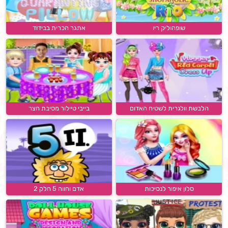
שופהוליק ריו
אתגר הכרית בבידוד
הלבשת וולגרית לשטיח האדום
בייבי טיילור מסיבת חצר
סלון איפור לנסיכות
אדם וחווה 5 חלק 2