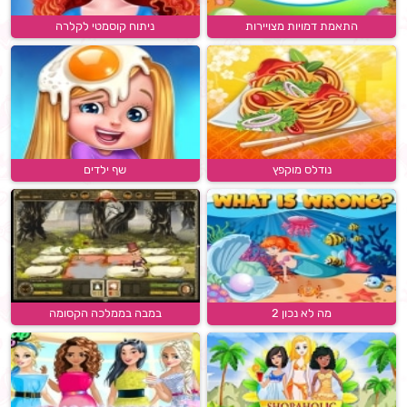
התאמת דמויות מצויירות
ניתוח קוסמטי לקלרה
נודלס מוקפץ
שף ילדים
מה לא נכון 2
במבה בממלכה הקסומה