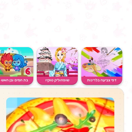
דפי צביעה בלרינות
שופהוליק טוקיו
בת המים ובן האש 6