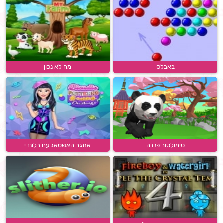
באבלס
מה לא נכון
סימולטור פנדה
אתגר האשטאג עם בלונדי