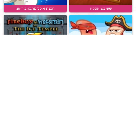
שש בש אונליין
הכנת אוכל מתכון ביריאני
מלחמת אגודלים
בת המים ובן האש 3
מופע הדולפינים 3
ברבי דה וויס