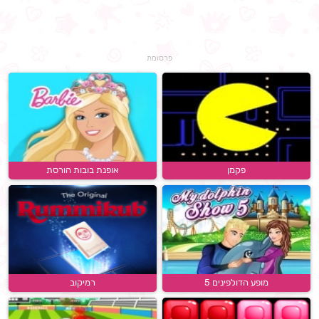
פרסומת
פקמן
אופנת בובות הורסת
מופע הדולפינים 5
רמיקוב