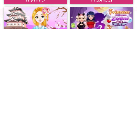
צביעה ולמידה
גלידה רעה 1
מפעל גלגל המזלות הסיני
שופהוליק טוקיו
מופע הדולפינים 7
שש בש אונליין