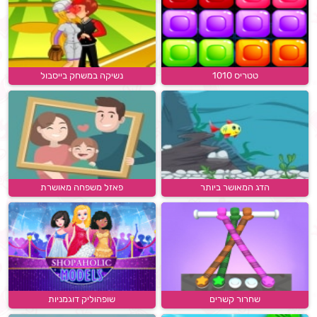
טטריס 1010
נשיקה במשחק בייסבול
הדג המאושר ביותר
פאזל משפחה מאושרת
שחרור קשרים
שופהוליק דוגמניות